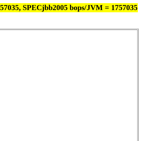
757035, SPECjbb2005 bops/JVM = 1757035